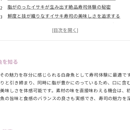
脂がのったイサキが生み出す絶品寿司体験の秘密
鮮度と技が織りなすイサキ寿司の美味しさを追求する
初心者からプロまで楽しめる旬イサキの握り方講座
口の中で広がる脂の甘み！旬イサキ寿司の醍醐味を味わう
寿司体験後の感想：旬のイサキがもたらす感動とは？
次の寿司体験は旬のイサキで決まり！脂乗りを堪能しよう
魚を知る
その魅力を存分に感じられる白身魚として寿司体験に最適で
りと引き締まり、同時に脂が豊かにのっているため、口に含
美味しさを体感可能です。素材の味を直接味わえる機会は、
魚の旨味と食感のバランスの良さも実感でき、寿司の魅力を