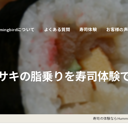
mingbirdについて
よくある質問
寿司体験
お客様の声
サキの脂乗りを寿司体験
寿司の体験ならHummin