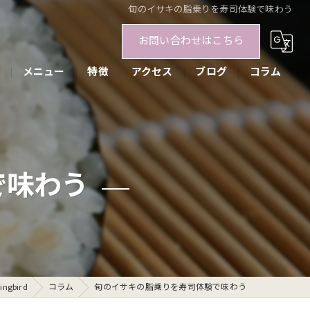
旬のイサキの脂乗りを寿司体験で味わう
お問い合わせはこちら
メニュー
特徴
アクセス
ブログ
コラム
文化
握り
で味わう
巻き寿司
お抹茶体験
英会話教室
gbird
コラム
旬のイサキの脂乗りを寿司体験で味わう