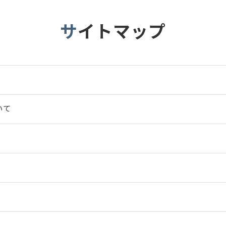
サイトマップ
ついて