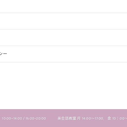
シー
10:00~14:00 / 16:00~20:00 英会話教室 月 14:00～17:00, 金 10：