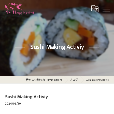
Sushi Making Activiy
寿司の体験ならHummingbird
ブログ
Sushi Making Activiy
Sushi Making Activiy
2024/06/30