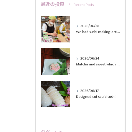
最近の投稿
Recent Posts
2026/06/28
We had sushi making activity. ...
2026/06/24
Matcha and sweet which is call...
2026/06/17
Designed cut squid sushi.